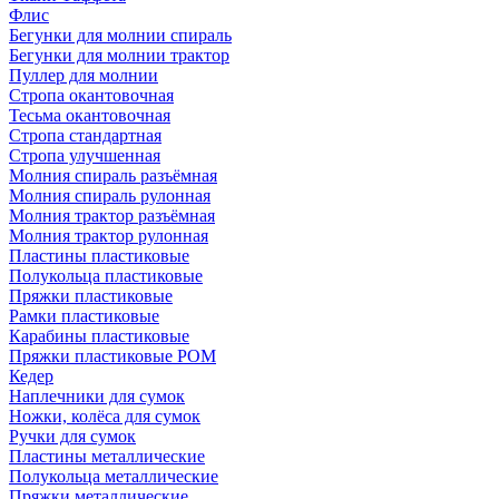
Флис
Бегунки для молнии спираль
Бегунки для молнии трактор
Пуллер для молнии
Стропа окантовочная
Тесьма окантовочная
Стропа стандартная
Стропа улучшенная
Молния спираль разъёмная
Молния спираль рулонная
Молния трактор разъёмная
Молния трактор рулонная
Пластины пластиковые
Полукольца пластиковые
Пряжки пластиковые
Рамки пластиковые
Карабины пластиковые
Пряжки пластиковые РОМ
Кедер
Наплечники для сумок
Ножки, колёса для сумок
Ручки для сумок
Пластины металлические
Полукольца металлические
Пряжки металлические