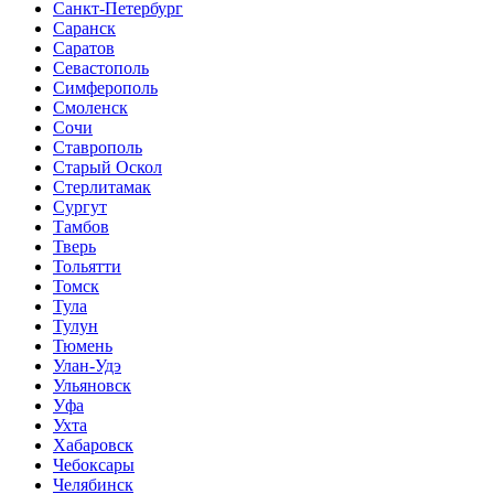
Санкт-Петербург
Саранск
Саратов
Севастополь
Симферополь
Смоленск
Сочи
Ставрополь
Старый Оскол
Стерлитамак
Сургут
Тамбов
Тверь
Тольятти
Томск
Тула
Тулун
Тюмень
Улан-Удэ
Ульяновск
Уфа
Ухта
Хабаровск
Чебоксары
Челябинск