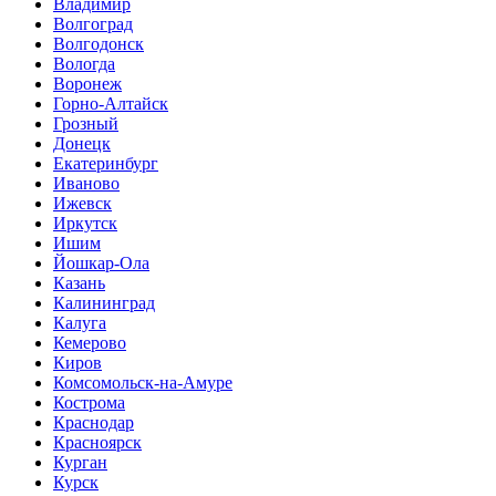
Владимир
Волгоград
Волгодонск
Вологда
Воронеж
Горно-Алтайск
Грозный
Донецк
Екатеринбург
Иваново
Ижевск
Иркутск
Ишим
Йошкар-Ола
Казань
Калининград
Калуга
Кемерово
Киров
Комсомольск-на-Амуре
Кострома
Краснодар
Красноярск
Курган
Курск