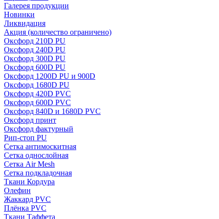
Галерея продукции
Новинки
Ликвидация
Акция
(количество ограничено)
Оксфорд 210D PU
Оксфорд 240D PU
Оксфорд 300D PU
Оксфорд 600D PU
Оксфорд 1200D PU и 900D
Оксфорд 1680D PU
Оксфорд 420D PVC
Оксфорд 600D PVC
Оксфорд 840D и 1680D PVC
Оксфорд принт
Оксфорд фактурный
Рип-стоп PU
Сетка антимоскитная
Сетка однослойная
Сетка Air Mesh
Сетка подкладочная
Ткани Кордура
Олефин
Жаккард PVC
Плёнка PVC
Ткани Таффета