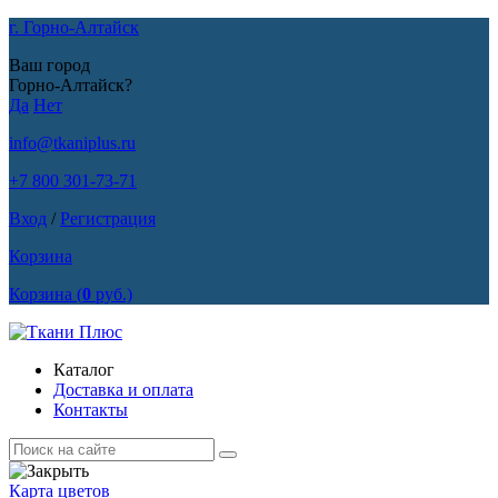
г. Горно-Алтайск
Ваш город
Горно-Алтайск?
Да
Нет
info@tkaniplus.ru
+7 800 301-73-71
Вход
/
Регистрация
Корзина
Корзина
(
0
руб.)
Каталог
Доставка и оплата
Контакты
Карта цветов