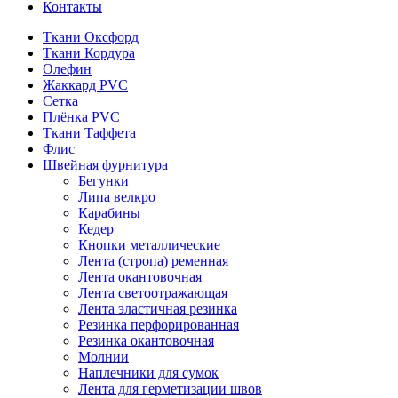
Контакты
Ткани Оксфорд
Ткани Кордура
Олефин
Жаккард PVC
Сетка
Плёнка PVC
Ткани Таффета
Флис
Швейная фурнитура
Бегунки
Липа велкро
Карабины
Кедер
Кнопки металлические
Лента (стропа) ременная
Лента окантовочная
Лента светоотражающая
Лента эластичная резинка
Резинка перфорированная
Резинка окантовочная
Молнии
Наплечники для сумок
Лента для герметизации швов