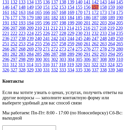
131
132
133
134
135
136
137
138
139
140
141
142
143
144
145
146
147
148
149
150
151
152
153
154
155
156
157
158
159
160
161
162
163
164
165
166
167
168
169
170
171
172
173
174
175
176
177
178
179
180
181
182
183
184
185
186
187
188
189
190
191
192
193
194
195
196
197
198
199
200
201
202
203
204
205
206
207
208
209
210
211
212
213
214
215
216
217
218
219
220
221
222
223
224
225
226
227
228
229
230
231
232
233
234
235
236
237
238
239
240
241
242
243
244
245
246
247
248
249
250
251
252
253
254
255
256
257
258
259
260
261
262
263
264
265
266
267
268
269
270
271
272
273
274
275
276
277
278
279
280
281
282
283
284
285
286
287
288
289
290
291
292
293
294
295
296
297
298
299
300
301
302
303
304
305
306
307
308
309
310
311
312
313
314
315
316
317
318
319
320
321
322
323
324
325
326
327
328
329
330
331
332
333
334
335
336
337
338
339
340
Контакты
Если вы хотите узнать о ценах, услугах, получить ответы на
другие вопросы — заполните контактную форму или
выберите удобный для вас способ связи
Мы работаем: Пн-Пт: 8:00 - 17:00 (по Новосибирску) Сб-Вс:
выходной