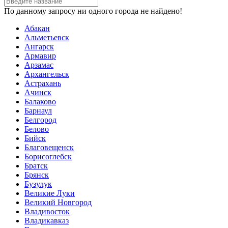
По данному запросу ни одного города не найдено!
Абакан
Альметьевск
Ангарск
Армавир
Арзамас
Архангельск
Астрахань
Ачинск
Балаково
Барнаул
Белгород
Белово
Бийск
Благовещенск
Борисоглебск
Братск
Брянск
Бузулук
Великие Луки
Великий Новгород
Владивосток
Владикавказ