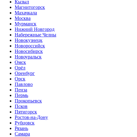
Кызыл
Магнитогорск
Махачкала
Москва
Мурманск
Нижний Новгород
Набережные Челны
Новокузнецк
Новороссийск
Новосибирск
Новоуральск
Омск
Орёл
Оренбург
Орск
Павлово
Пенза
Пермь
Прокопьевск
Псков
Пятигорск
Ростов-на-Дону
Рубцовск
Рязань
Самара