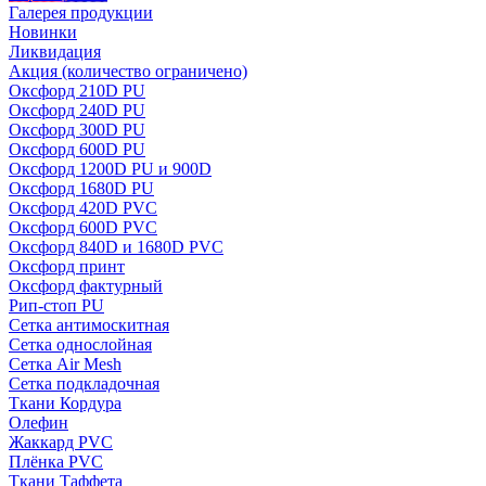
Галерея продукции
Новинки
Ликвидация
Акция
(количество ограничено)
Оксфорд 210D PU
Оксфорд 240D PU
Оксфорд 300D PU
Оксфорд 600D PU
Оксфорд 1200D PU и 900D
Оксфорд 1680D PU
Оксфорд 420D PVC
Оксфорд 600D PVC
Оксфорд 840D и 1680D PVC
Оксфорд принт
Оксфорд фактурный
Рип-стоп PU
Сетка антимоскитная
Сетка однослойная
Сетка Air Mesh
Сетка подкладочная
Ткани Кордура
Олефин
Жаккард PVC
Плёнка PVC
Ткани Таффета