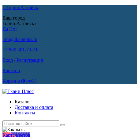
г. Горно-Алтайск
Ваш город
Горно-Алтайск?
Да
Нет
info@tkaniplus.ru
+7 800 301-73-71
Вход
/
Регистрация
Корзина
Корзина
(
0
руб.)
Каталог
Доставка и оплата
Контакты
Карта цветов