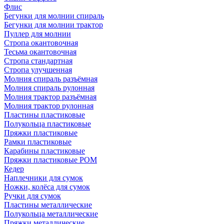
Флис
Бегунки для молнии спираль
Бегунки для молнии трактор
Пуллер для молнии
Стропа окантовочная
Тесьма окантовочная
Стропа стандартная
Стропа улучшенная
Молния спираль разъёмная
Молния спираль рулонная
Молния трактор разъёмная
Молния трактор рулонная
Пластины пластиковые
Полукольца пластиковые
Пряжки пластиковые
Рамки пластиковые
Карабины пластиковые
Пряжки пластиковые РОМ
Кедер
Наплечники для сумок
Ножки, колёса для сумок
Ручки для сумок
Пластины металлические
Полукольца металлические
Пряжки металлические